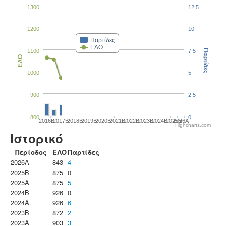
1300
12.5
1200
10
Παρτίδες
ΕΛΟ
1100
7.5
Παρτίδες
ΕΛΟ
1000
5
900
2.5
800
0
2016B
2017B
2018B
2019B
2020B
2021B
2022B
2023B
2024B
2025B
2026A
Highcharts.com
Ιστορικό
Περίοδος
ΕΛΟ
Παρτίδες
2026A
843
4
2025B
875
0
2025A
875
5
2024B
926
0
2024A
926
6
2023B
872
2
2023Α
903
3