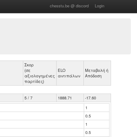
chesstu.be @ discord
Login
Σκορ
(σε
ELO
Μεταβολή ή
αξιολογημένες
αντιπάλων
Απόδοση
παρτίδες)
5 / 7
1888.71
-17.60
1
0.5
1
0.5