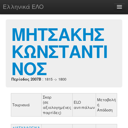
Ελληνικά ΕΛΟ
Περί
ΜΗΤΣΑΚΗΣ
ΚΩΝΣΤΑΝΤΙ
chesstu.be @ discord
Login
ΝΟΣ
Περίοδος 2007B
: 1815 -> 1800
Σκορ
Μεταβολή
(σε
ELO
Τουρνουά
ή
αξιολογημένες
αντιπάλων
Απόδοση
παρτίδες)
ΔΙΑΣΥΛΛΟΓΙΚΑ