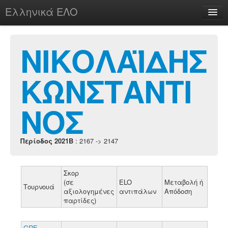
Ελληνικά ΕΛΟ
Περί
ΝΙΚΟΛΑΪΔΗΣ
ΚΩΝΣΤΑΝΤΙ
chesstu.be @ discord
Login
ΝΟΣ
Περίοδος 2021B
: 2167 -> 2147
Σκορ
(σε
ELO
Μεταβολή ή
Τουρνουά
αξιολογημένες
αντιπάλων
Απόδοση
παρτίδες)
GRE-