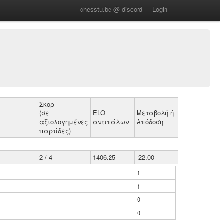
chesstu.be @ discord
Login
Σκορ
(σε
ELO
Μεταβολή ή
αξιολογημένες
αντιπάλων
Απόδοση
παρτίδες)
2 / 4
1406.25
-22.00
1
1
0
0