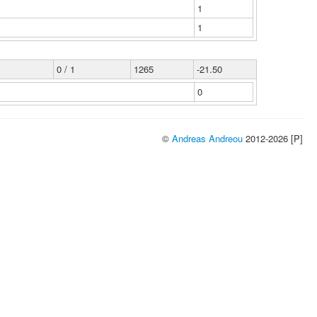
1
1
0 / 1
1265
-21.50
0
©
Andreas Andreou
2012-2026 [P]