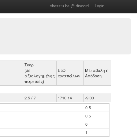
chesstu.be @ discord
Login
Σκορ
(σε
ELO
Μεταβολή ή
αξιολογημένες
αντιπάλων
Απόδοση
παρτίδες)
2.5 / 7
1710.14
-9.00
0.5
0.5
0
1