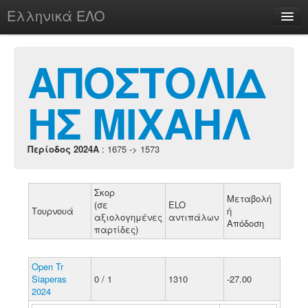
Ελληνικά ΕΛΟ
Περί
ΑΠΟΣΤΟΛΙΔ
ΗΣ ΜΙΧΑΗΛ
chesstu.be @ discord
Login
Περίοδος 2024A
: 1675 -> 1573
Σκορ
Μεταβολή
(σε
ELO
Τουρνουά
ή
αξιολογημένες
αντιπάλων
Απόδοση
παρτίδες)
Open Tr
Siaperas
0 / 1
1310
-27.00
2024