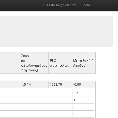
chesstu.be @ discord
Login
Σκορ
(σε
ELO
Μεταβολή ή
αξιολογημένες
αντιπάλων
Απόδοση
παρτίδες)
1.5 / 4
1593.75
-6.50
0.5
1
0
0