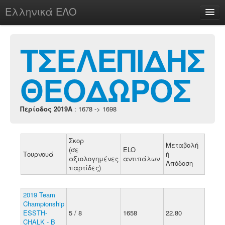
Ελληνικά ΕΛΟ
Περί
ΤΣΕΛΕΠΙΔΗΣ
ΘΕΟΔΩΡΟΣ
chesstu.be @ discord
Login
Περίοδος 2019A
: 1678 -> 1698
Σκορ
Μεταβολή
(σε
ELO
Τουρνουά
ή
αξιολογημένες
αντιπάλων
Απόδοση
παρτίδες)
2019 Team
Championship
ESSTH-
5 / 8
1658
22.80
CHALK - B