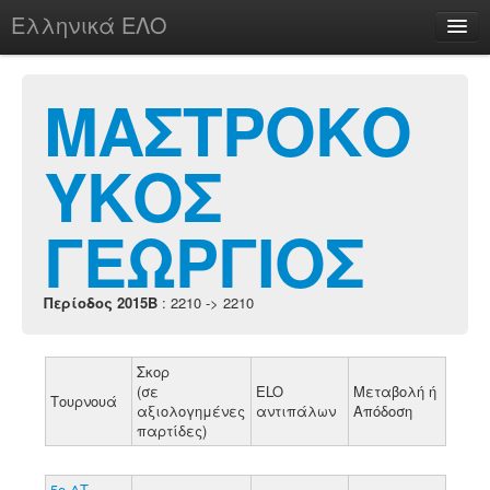
Ελληνικά ΕΛΟ
Περί
ΜΑΣΤΡΟΚΟ
ΥΚΟΣ
chesstu.be @ discord
Login
ΓΕΩΡΓΙΟΣ
Περίοδος 2015B
: 2210 -> 2210
Σκορ
(σε
ELO
Μεταβολή ή
Τουρνουά
αξιολογημένες
αντιπάλων
Απόδοση
παρτίδες)
5ο ΔΤ