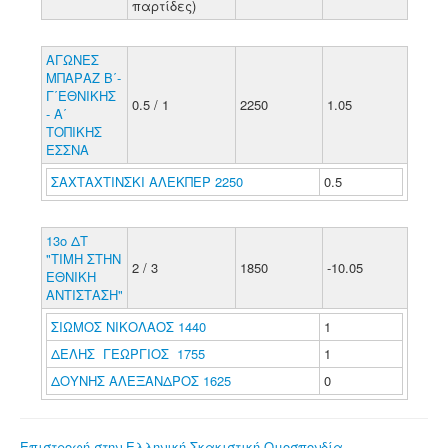
παρτίδες)
ΑΓΩΝΕΣ
ΜΠΑΡΑΖ Β΄-
Γ΄ΕΘΝΙΚΗΣ
0.5 / 1
2250
1.05
- Α΄
ΤΟΠΙΚΗΣ
ΕΣΣΝΑ
ΣΑΧΤΑΧΤΙΝΣΚΙ ΑΛΕΚΠΕΡ 2250
0.5
13ο ΔΤ
"ΤΙΜΗ ΣΤΗΝ
2 / 3
1850
-10.05
ΕΘΝΙΚΗ
ΑΝΤΙΣΤΑΣΗ"
ΣΙΩΜΟΣ ΝΙΚΟΛΑΟΣ 1440
1
ΔΕΛΗΣ ΓΕΩΡΓΙΟΣ 1755
1
ΔΟΥΝΗΣ ΑΛΕΞΑΝΔΡΟΣ 1625
0
Επιστροφή στην Ελληνική Σκακιστική Ομοσπονδία