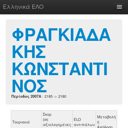
Ελληνικά ΕΛΟ
Περί
ΦΡΑΓΚΙΑΔΑ
ΚΗΣ
chesstu.be @ discord
Login
ΚΩΝΣΤΑΝΤΙ
ΝΟΣ
Περίοδος 2007A
: 2185 -> 2180
Σκορ
Μεταβολή
(σε
ELO
Τουρνουά
ή
αξιολογημένες
αντιπάλων
Απόδοση