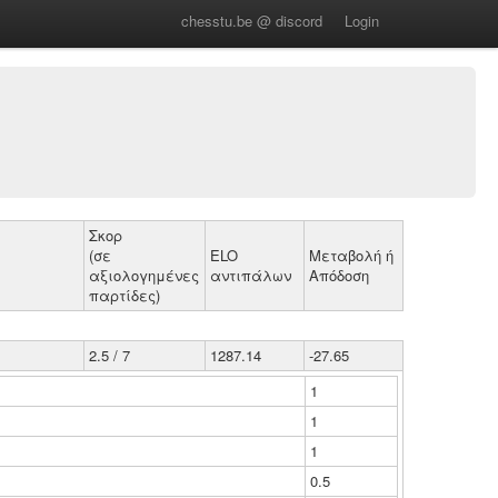
chesstu.be @ discord
Login
Σκορ
(σε
ELO
Μεταβολή ή
αξιολογημένες
αντιπάλων
Απόδοση
παρτίδες)
2.5 / 7
1287.14
-27.65
1
1
1
0.5