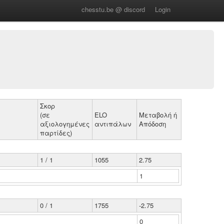
chesstu.be @ discord
Login
Σκορ
(σε
ELO
Μεταβολή ή
αξιολογημένες
αντιπάλων
Απόδοση
παρτίδες)
1 / 1
1055
2.75
1
0 / 1
1755
-2.75
0