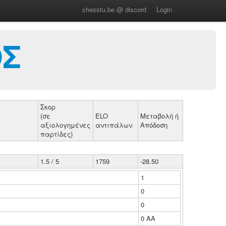
chesstu.be @ discord
Login
ΟΣ
Σκορ
(σε
ELO
Μεταβολή ή
αξιολογημένες
αντιπάλων
Απόδοση
παρτίδες)
1.5 / 5
1759
-28.50
1
0
0
0 ΑΑ