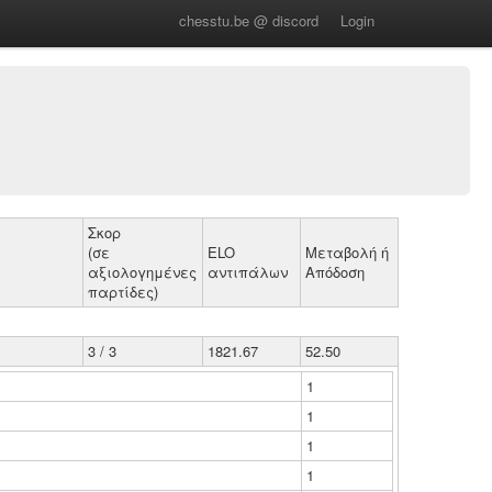
chesstu.be @ discord
Login
Σκορ
(σε
ELO
Μεταβολή ή
αξιολογημένες
αντιπάλων
Απόδοση
παρτίδες)
3 / 3
1821.67
52.50
1
1
1
1