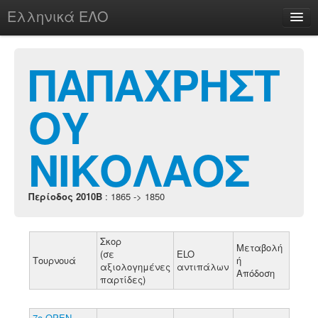
Ελληνικά ΕΛΟ
Περί
ΠΑΠΑΧΡΗΣΤ
ΟΥ
chesstu.be @ discord
Login
ΝΙΚΟΛΑΟΣ
Περίοδος 2010B
: 1865 -> 1850
Σκορ
Μεταβολή
(σε
ELO
Τουρνουά
ή
αξιολογημένες
αντιπάλων
Απόδοση
παρτίδες)
7ο ΟΡΕΝ