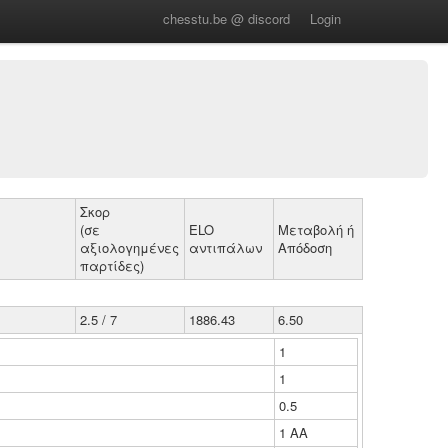
chesstu.be @ discord
Login
Σκορ
(σε
ELO
Μεταβολή ή
αξιολογημένες
αντιπάλων
Απόδοση
παρτίδες)
2.5 / 7
1886.43
6.50
1
1
0.5
1 ΑΑ