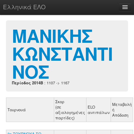
Ελληνικά ΕΛΟ
Περί
ΜΑΝΙΚΗΣ
ΚΩΝΣΤΑΝΤΙ
chesstu.be @ discord
Login
ΝΟΣ
Περίοδος 2014B
: 1107 -> 1167
Σκορ
Μεταβολή
(σε
ELO
Τουρνουά
ή
αξιολογημένες
αντιπάλων
Απόδοση
παρτίδες)
3ο ΤΟΥΡΝΟΥΑ ΣΟ