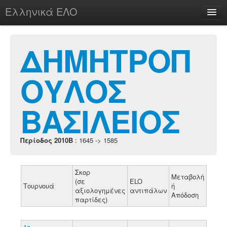
Ελληνικά ΕΛΟ
Περί
ΔΗΜΗΤΡΟΠ
ΟΥΛΟΣ
chesstu.be @ discord
Login
ΒΑΣΙΛΕΙΟΣ
Περίοδος 2010B
: 1645 -> 1585
Σκορ
Μεταβολή
(σε
ELO
Τουρνουά
ή
αξιολογημένες
αντιπάλων
Απόδοση
παρτίδες)
1ο