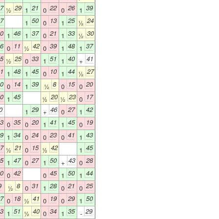
7
29
21
22
26
39
½
1
0
0
1
7
50
13
25
24
1
0
1
½
0
46
37
21
33
30
1
1
0
1
½
6
11
42
39
48
37
0
½
0
1
1
5
25
33
51
40
41
½
0
1
1
+
1
48
45
10
44
27
1
1
0
1
½
0
14
39
8
15
20
0
1
½
0
0
0
45
20
23
17
1
½
½
0
0
29
46
27
42
1
+
0
1
3
35
20
41
45
19
0
0
1
1
0
9
34
24
23
41
43
1
0
0
0
1
7
21
15
42
45
½
0
½
1
5
47
27
50
43
28
1
0
1
+
0
0
42
45
50
44
0
0
1
1
9
8
31
28
21
25
½
0
1
0
0
7
18
41
19
29
50
0
½
0
0
1
3
51
40
34
35
29
1
½
0
1
-