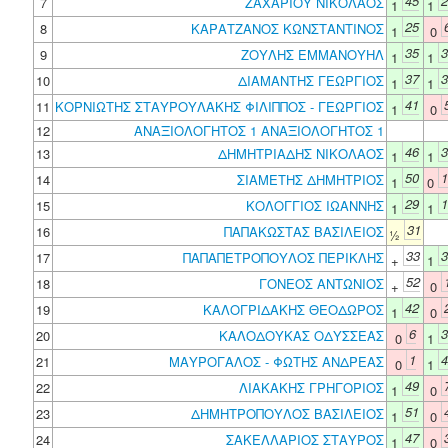
45
2
7
ΖΑΧΑΡΙΟΥ ΝΙΚΟΛΑΟΣ
1
1
25
8
ΚΑΡΑΤΖΑΝΟΣ ΚΩΝΣΤΑΝΤΙΝΟΣ
1
0
35
3
9
ΖΟΥΛΗΣ ΕΜΜΑΝΟΥΗΛ
1
1
37
3
10
ΔΙΑΜΑΝΤΗΣ ΓΕΩΡΓΙΟΣ
1
1
41
11
ΚΟΡΝΙΩΤΗΣ ΣΤΑΥΡΟΥΛΑΚΗΣ ΦΙΛΙΠΠΟΣ - ΓΕΩΡΓΙΟΣ
1
0
12
ΑΝΑΞΙΟΛΟΓΗΤΟΣ 1 ΑΝΑΞΙΟΛΟΓΗΤΟΣ 1
46
3
13
ΔΗΜΗΤΡΙΑΔΗΣ ΝΙΚΟΛΑΟΣ
1
1
50
1
14
ΣΙΑΜΕΤΗΣ ΔΗΜΗΤΡΙΟΣ
1
0
29
1
15
ΚΟΛΟΓΓΙΟΣ ΙΩΑΝΝΗΣ
1
1
31
16
ΠΑΠΑΚΩΣΤΑΣ ΒΑΣΙΛΕΙΟΣ
½
33
3
17
ΠΑΠΑΠΕΤΡΟΠΟΥΛΟΣ ΠΕΡΙΚΛΗΣ
+
1
52
18
ΓΟΝΕΟΣ ΑΝΤΩΝΙΟΣ
+
0
42
19
ΚΑΛΟΓΡΙΔΑΚΗΣ ΘΕΟΔΩΡΟΣ
1
0
6
3
20
ΚΑΛΟΔΟΥΚΑΣ ΟΔΥΣΣΕΑΣ
0
1
1
4
21
ΜΑΥΡΟΓΑΛΟΣ - ΦΩΤΗΣ ΑΝΔΡΕΑΣ
0
1
49
22
ΛΙΑΚΑΚΗΣ ΓΡΗΓΟΡΙΟΣ
1
0
51
23
ΔΗΜΗΤΡΟΠΟΥΛΟΣ ΒΑΣΙΛΕΙΟΣ
1
0
47
24
ΣΑΚΕΛΛΑΡΙΟΣ ΣΤΑΥΡΟΣ
1
0