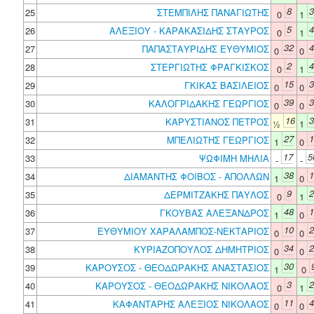
8
3
25
ΣΤΕΜΠΙΛΗΣ ΠΑΝΑΓΙΩΤΗΣ
0
1
5
4
26
ΑΛΕΞΙΟΥ - ΚΑΡΑΚΑΣΙΔΗΣ ΣΤΑΥΡΟΣ
0
1
32
4
27
ΠΑΠΑΣΤΑΥΡΙΔΗΣ ΕΥΘΥΜΙΟΣ
0
0
2
4
28
ΣΤΕΡΓΙΩΤΗΣ ΦΡΑΓΚΙΣΚΟΣ
0
1
15
3
29
ΓΚΙΚΑΣ ΒΑΣΙΛΕΙΟΣ
0
0
39
3
30
ΚΑΛΟΓΡΙΔΑΚΗΣ ΓΕΩΡΓΙΟΣ
0
0
16
3
31
ΚΑΡΥΣΤΙΑΝΟΣ ΠΕΤΡΟΣ
½
1
27
1
32
ΜΠΕΛΙΩΤΗΣ ΓΕΩΡΓΙΟΣ
1
0
17
5
33
ΨΩΦΙΜΗ ΜΗΛΙΑ
-
-
38
1
34
ΔΙΑΜΑΝΤΗΣ ΦΟΙΒΟΣ - ΑΠΟΛΛΩΝ
1
0
9
2
35
ΔΕΡΜΙΤΖΑΚΗΣ ΠΑΥΛΟΣ
0
1
48
1
36
ΓΚΟΥΒΑΣ ΑΛΕΞΑΝΔΡΟΣ
1
0
10
2
37
ΕΥΘΥΜΙΟΥ ΧΑΡΑΛΑΜΠΟΣ-ΝΕΚΤΑΡΙΟΣ
0
0
34
2
38
ΚΥΡΙΑΖΟΠΟΥΛΟΣ ΔΗΜΗΤΡΙΟΣ
0
0
30
39
ΚΑΡΟΥΣΟΣ - ΘΕΟΔΩΡΑΚΗΣ ΑΝΑΣΤΑΣΙΟΣ
1
0
3
2
40
ΚΑΡΟΥΣΟΣ - ΘΕΟΔΩΡΑΚΗΣ ΝΙΚΟΛΑΟΣ
0
1
11
4
41
ΚΑΦΑΝΤΑΡΗΣ ΑΛΕΞΙΟΣ ΝΙΚΟΛΑΟΣ
0
0