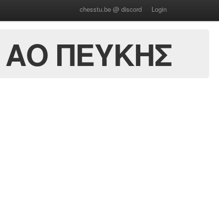
chesstu.be @ discord
Login
 ΑΟ ΠΕΥΚΗΣ