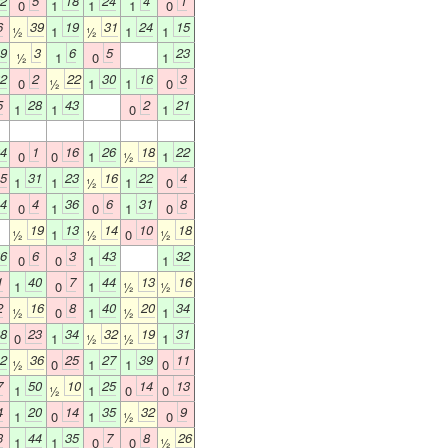
2
5
18
24
4
1
0
1
1
1
0
6
39
19
31
24
15
½
1
½
1
1
9
3
6
5
23
½
1
0
1
2
2
22
30
16
3
0
½
1
1
0
5
28
43
2
21
1
1
0
1
4
1
16
26
18
22
0
0
1
½
1
5
31
23
16
22
4
1
1
½
1
0
4
4
36
6
31
8
0
1
0
1
0
19
13
14
10
18
½
1
½
0
½
6
6
3
43
32
0
0
1
1
1
40
7
44
13
16
1
0
1
½
½
2
16
8
40
20
34
½
0
1
½
1
8
23
34
32
19
31
0
1
½
½
1
2
36
25
27
39
11
½
0
1
1
0
7
50
10
25
14
13
1
½
1
0
0
4
20
14
35
32
9
1
0
1
½
0
3
44
35
7
8
26
1
1
0
0
½