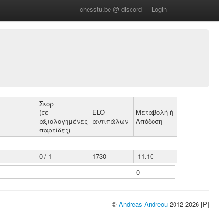
chesstu.be @ discord
Login
Σκορ
(σε
ELO
Μεταβολή ή
αξιολογημένες
αντιπάλων
Απόδοση
παρτίδες)
0 / 1
1730
-11.10
0
©
Andreas Andreou
2012-2026 [P]