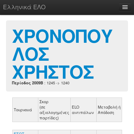
Ελληνικά ΕΛΟ
Περί
ΧΡΟΝΟΠΟΥ
ΛΟΣ
chesstu.be @ discord
Login
ΧΡΗΣΤΟΣ
Περίοδος 2009B
: 1245 -> 1240
Σκορ
(σε
ELO
Μεταβολή ή
Τουρνουά
αξιολογημένες
αντιπάλων
Απόδοση
παρτίδες)
ΕΣΩΤ.