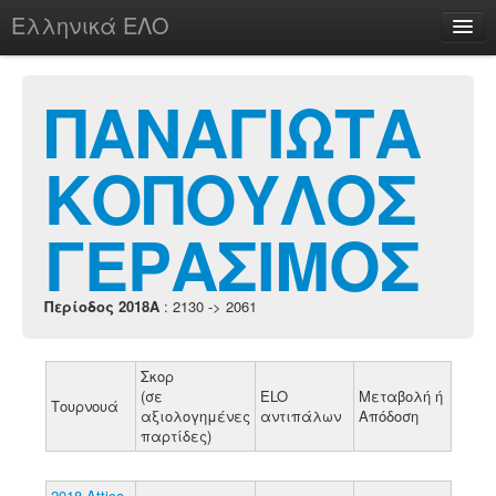
Ελληνικά ΕΛΟ
Περί
ΠΑΝΑΓΙΩΤΑ
ΚΟΠΟΥΛΟΣ
chesstu.be @ discord
Login
ΓΕΡΑΣΙΜΟΣ
Περίοδος 2018A
: 2130 -> 2061
Σκορ
(σε
ELO
Μεταβολή ή
Τουρνουά
αξιολογημένες
αντιπάλων
Απόδοση
παρτίδες)
2018 Attica