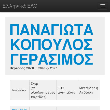
Ελληνικά ΕΛΟ
Περί
ΠΑΝΑΓΙΩΤΑ
ΚΟΠΟΥΛΟΣ
chesstu.be @ discord
Login
ΓΕΡΑΣΙΜΟΣ
Περίοδος 2021B
: 2048 -> 2077
Σκορ
(σε
ELO
Μεταβολή ή
Τουρνουά
αξιολογημένες
αντιπάλων
Απόδοση
παρτίδες)
48th Greek