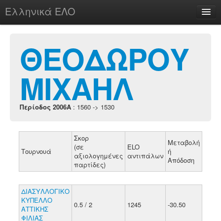
Ελληνικά ΕΛΟ
Περί
ΘΕΟΔΩΡΟΥ
ΜΙΧΑΗΛ
chesstu.be @ discord
Login
Περίοδος 2006A
: 1560 -> 1530
Σκορ
Μεταβολή
(σε
ELO
Τουρνουά
ή
αξιολογημένες
αντιπάλων
Απόδοση
παρτίδες)
ΔΙΑΣΥΛΛΟΓΙΚΟ
ΚΥΠΕΛΛΟ
0.5 / 2
1245
-30.50
ΑΤΤΙΚΗΣ
ΦΙΛΙΑΣ