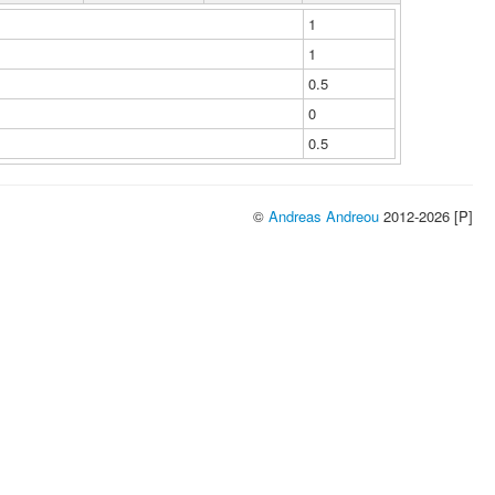
1
1
0.5
0
0.5
©
Andreas Andreou
2012-2026 [P]