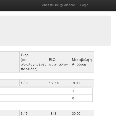
chesstu.be @ discord
Login
Σκορ
(σε
ELO
Μεταβολή ή
αξιολογημένες
αντιπάλων
Απόδοση
παρτίδες)
1 / 2
1607.5
-9.00
1
0
3 / 5
1843
30.00