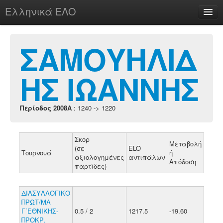
Ελληνικά ΕΛΟ
Περί
ΣΑΜΟΥΗΛΙΔ
ΗΣ ΙΩΑΝΝΗΣ
chesstu.be @ discord
Login
Περίοδος 2008A
: 1240 -> 1220
Σκορ
Μεταβολή
(σε
ELO
Τουρνουά
ή
αξιολογημένες
αντιπάλων
Απόδοση
παρτίδες)
ΔΙΑΣΥΛΛΟΓΙΚΟ
ΠΡΩΤ/ΜΑ
Γ΄ΕΘΝΙΚΗΣ-
0.5 / 2
1217.5
-19.60
ΠΡΟΚΡ.