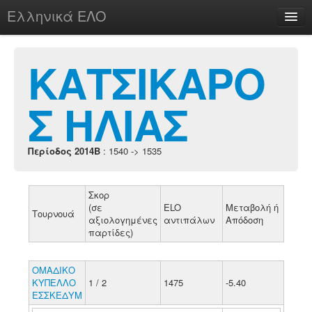
Ελληνικά ΕΛΟ
Περί
ΚΑΤΣΙΚΑΡΟ
Σ ΗΛΙΑΣ
chesstu.be @ discord
Login
Περίοδος 2014B
: 1540 -> 1535
Σκορ
(σε
ELO
Μεταβολή ή
Τουρνουά
αξιολογημένες
αντιπάλων
Απόδοση
παρτίδες)
ΟΜΑΔΙΚΟ
ΚΥΠΕΛΛΟ
1 / 2
1475
-5.40
ΕΣΣΚΕΔΥΜ