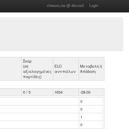
chesstu.be @ discord
Login
Σκορ
(σε
ELO
Μεταβολή ή
αξιολογημένες
αντιπάλων
Απόδοση
παρτίδες)
0 / 5
1634
-28.00
0
0
1
0