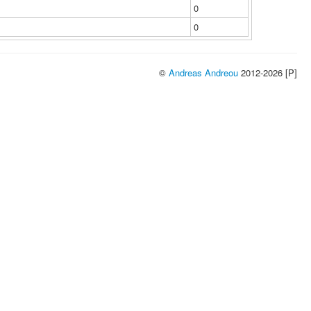
0
0
©
Andreas Andreou
2012-2026 [P]