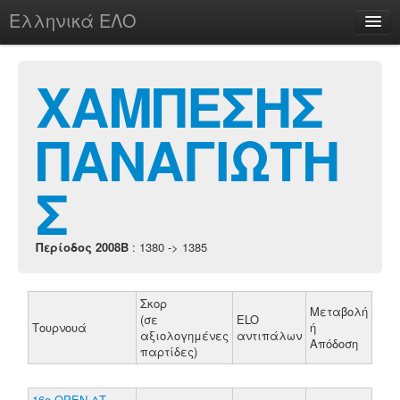
Ελληνικά ΕΛΟ
Περί
ΧΑΜΠΕΣΗΣ
ΠΑΝΑΓΙΩΤΗ
chesstu.be @ discord
Login
Σ
Περίοδος 2008B
: 1380 -> 1385
Σκορ
Μεταβολή
(σε
ELO
Τουρνουά
ή
αξιολογημένες
αντιπάλων
Απόδοση
παρτίδες)
16ο ΟΡΕΝ ΔΤ