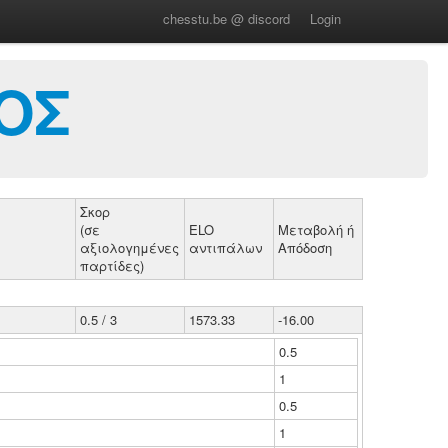
chesstu.be @ discord
Login
ΙΟΣ
Σκορ
(σε
ELO
Μεταβολή ή
αξιολογημένες
αντιπάλων
Απόδοση
παρτίδες)
0.5 / 3
1573.33
-16.00
0.5
1
0.5
1