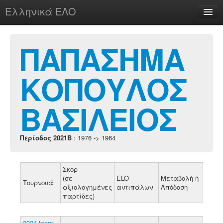
Ελληνικά ΕΛΟ
Περί
ΠΑΠΑΣΗΜΑ
ΚΟΠΟΥΛΟΣ
chesstu.be @ discord
Login
ΒΑΣΙΛΕΙΟΣ
Περίοδος 2021B
: 1976 -> 1964
Σκορ
(σε
ELO
Μεταβολή ή
Τουρνουά
αξιολογημένες
αντιπάλων
Απόδοση
παρτίδες)
2021 team