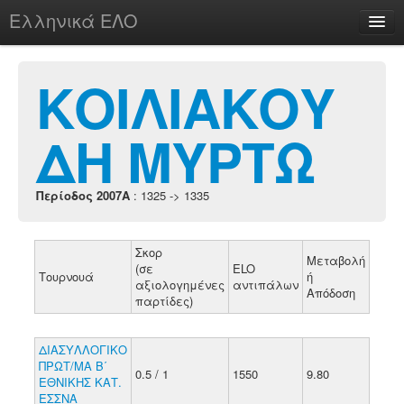
Ελληνικά ΕΛΟ
Περί
ΚΟΙΛΙΑΚΟΥ
ΔΗ ΜΥΡΤΩ
chesstu.be @ discord
Login
Περίοδος 2007A
: 1325 -> 1335
Σκορ
Μεταβολή
(σε
ELO
Τουρνουά
ή
αξιολογημένες
αντιπάλων
Απόδοση
παρτίδες)
ΔΙΑΣΥΛΛΟΓΙΚΟ
ΠΡΩΤ/ΜΑ Β΄
0.5 / 1
1550
9.80
ΕΘΝΙΚΗΣ ΚΑΤ.
ΕΣΣΝΑ