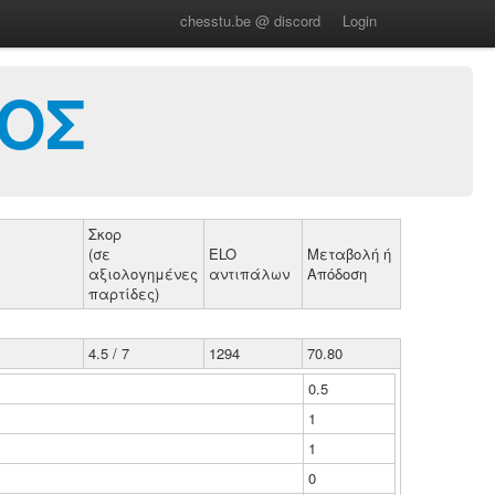
chesstu.be @ discord
Login
ΛΟΣ
Σκορ
(σε
ELO
Μεταβολή ή
αξιολογημένες
αντιπάλων
Απόδοση
παρτίδες)
4.5 / 7
1294
70.80
0.5
1
1
0