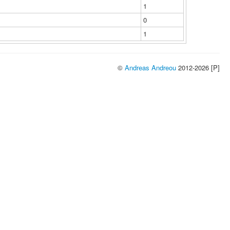
1
0
1
©
Andreas Andreou
2012-2026 [P]