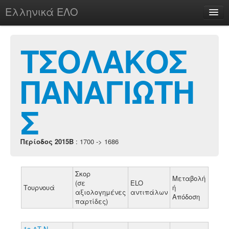
Ελληνικά ΕΛΟ
Περί
ΤΣΟΛΑΚΟΣ
ΠΑΝΑΓΙΩΤΗ
chesstu.be @ discord
Login
Σ
Περίοδος 2015B
: 1700 -> 1686
Σκορ
Μεταβολή
(σε
ELO
Τουρνουά
ή
αξιολογημένες
αντιπάλων
Απόδοση
παρτίδες)
1ο ΔΤ Ν.