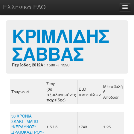
Ελληνικά ΕΛΟ
Περί
ΚΡΙΜΛΙΔΗΣ
ΣΑΒΒΑΣ
chesstu.be @ discord
Login
Περίοδος 2012A
: 1580 -> 1590
Σκορ
Μεταβολή
(σε
ELO
Τουρνουά
ή
αξιολογημένες
αντιπάλων
Απόδοση
παρτίδες)
30 ΧΡΟΝΙΑ
ΣΚΑΚΙ - ΜΑΠΟ
"ΚΕΡΑΥΝΟΣ"
1.5 / 5
1743
1.25
ΩΡΑΙΟΚΑΣΤΡΟΥ-