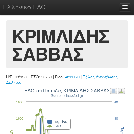
Ελληνικά ΕΛΟ
Περί
ΚΡΙΜΛΙΔΗΣ
ΣΑΒΒΑΣ
chesstu.be @ discord
Login
Η/Γ: 08/1956, ΕΣΟ: 26759 | Fide:
4211170
|
Τέλος Ανανέωσης
Δελτίου
ΕΛΟ και Παρτίδες ΚΡΙΜΛΙΔΗΣ ΣΑΒΒΑΣ
Source: chessfed.gr
1900
40
1800
30
Παρτίδες
ΕΛΟ