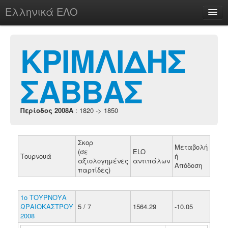
Ελληνικά ΕΛΟ
Περί
ΚΡΙΜΛΙΔΗΣ
ΣΑΒΒΑΣ
chesstu.be @ discord
Login
Περίοδος 2008A
: 1820 -> 1850
Σκορ
Μεταβολή
(σε
ELO
Τουρνουά
ή
αξιολογημένες
αντιπάλων
Απόδοση
παρτίδες)
1ο ΤΟΥΡΝΟΥΑ
ΩΡΑΙΟΚΑΣΤΡΟΥ
5 / 7
1564.29
-10.05
2008