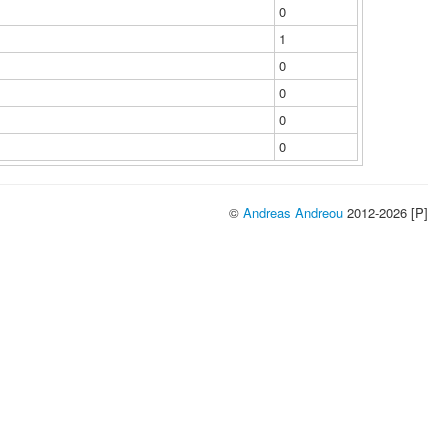
0
1
0
0
0
0
©
Andreas Andreou
2012-2026 [P]