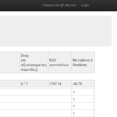
chesstu.be @ discord
Login
Σκορ
(σε
ELO
Μεταβολή ή
αξιολογημένες
αντιπάλων
Απόδοση
παρτίδες)
2 / 7
1747.14
-42.75
1
1
1
1