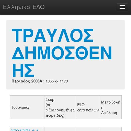
Ελληνικά ΕΛΟ
Περί
ΤΡΑΥΛΟΣ
ΔΗΜΟΣΘΕΝ
chesstu.be @ discord
Login
ΗΣ
Περίοδος 2006A
: 1055 -> 1170
Σκορ
Μεταβολή
(σε
ELO
Τουρνουά
ή
αξιολογημένες
αντιπάλων
Απόδοση
παρτίδες)
ΥΠΟΛΟΙΠΑ Φ.Α.