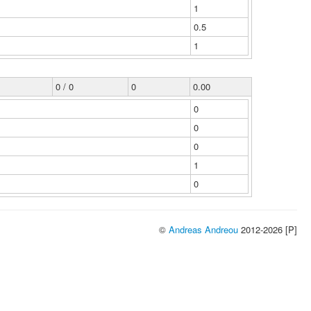
1
0.5
1
0 / 0
0
0.00
0
0
0
1
0
©
Andreas Andreou
2012-2026 [P]