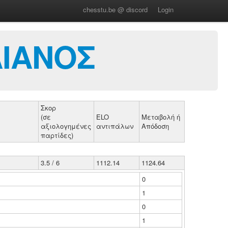
chesstu.be @ discord
Login
ΛΙΑΝΟΣ
Σκορ
(σε
ELO
Μεταβολή ή
αξιολογημένες
αντιπάλων
Απόδοση
παρτίδες)
3.5 / 6
1112.14
1124.64
0
1
0
1