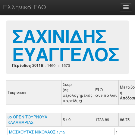
Ελληνικά ΕΛΟ
Περί
ΣΑΧΙΝΙΔΗΣ
ΕΥΑΓΓΕΛΟΣ
chesstu.be @ discord
Login
Περίοδος 2011B
: 1460 -> 1570
Σκορ
Μεταβο
(σε
ELO
Τουρνουά
ή
αξιολογημένες
αντιπάλων
Απόδοσ
παρτίδες)
8ο ΟΡΕΝ ΤΟΥΡΝΟΥΑ
5 / 9
1738.89
86.75
ΚΑΛΑΜΑΡΙΑΣ
ΜΟΣΧΟΥΤΑΣ ΝΙΚΟΛΑΟΣ 1715
1