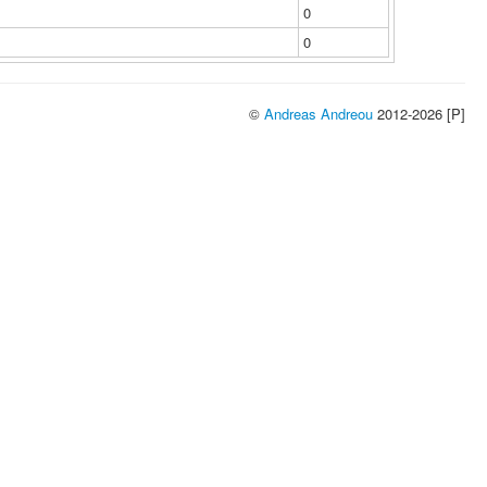
0
0
©
Andreas Andreou
2012-2026 [P]