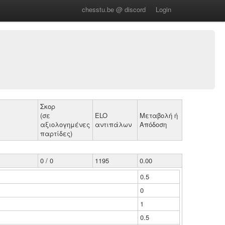
chesstu.be @ discord
Login
Σκορ
(σε
ELO
Μεταβολή ή
αξιολογημένες
αντιπάλων
Απόδοση
παρτίδες)
0 / 0
1195
0.00
0.5
0
1
0.5