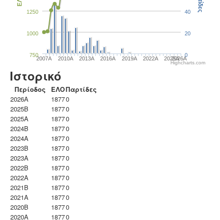
Παρτίδες
ΕΛΟ
1250
40
1000
20
750
0
2007A
2010A
2013A
2016A
2019A
2022A
2025A
2026A
Highcharts.com
Ιστορικό
Περίοδος
ΕΛΟ
Παρτίδες
2026A
1877
0
2025B
1877
0
2025A
1877
0
2024B
1877
0
2024A
1877
0
2023B
1877
0
2023Α
1877
0
2022B
1877
0
2022A
1877
0
2021B
1877
0
2021A
1877
0
2020B
1877
0
2020A
1877
0