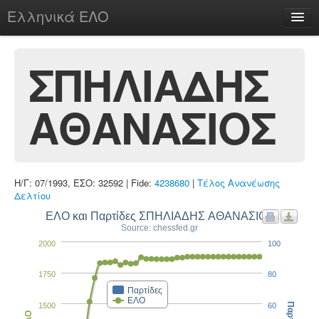
Ελληνικά ΕΛΟ
Περί
ΣΠΗΛΙΑΔΗΣ
ΑΘΑΝΑΣΙΟΣ
chesstu.be @ discord
Login
Η/Γ: 07/1993, ΕΣΟ: 32592 | Fide:
4238680
|
Τέλος Ανανέωσης
Δελτίου
ΕΛΟ και Παρτίδες ΣΠΗΛΙΑΔΗΣ ΑΘΑΝΑΣΙΟΣ
Source: chessfed.gr
2000
100
1750
80
Παρτίδες
ΕΛΟ
1500
60