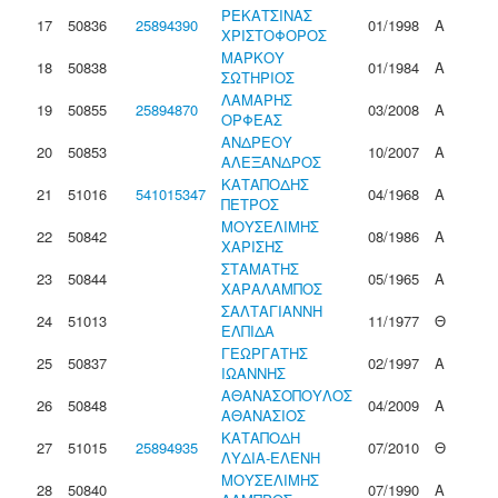
ΡΕΚΑΤΣΙΝΑΣ
17
50836
25894390
01/1998
Α
ΧΡΙΣΤΟΦΟΡΟΣ
ΜΑΡΚΟΥ
18
50838
01/1984
Α
ΣΩΤΗΡΙΟΣ
ΛΑΜΑΡΗΣ
19
50855
25894870
03/2008
Α
ΟΡΦΕΑΣ
ΑΝΔΡΕΟΥ
20
50853
10/2007
Α
ΑΛΕΞΑΝΔΡΟΣ
ΚΑΤΑΠΟΔΗΣ
21
51016
541015347
04/1968
Α
ΠΕΤΡΟΣ
ΜΟΥΣΕΛΙΜΗΣ
22
50842
08/1986
Α
ΧΑΡΙΣΗΣ
ΣΤΑΜΑΤΗΣ
23
50844
05/1965
Α
ΧΑΡΑΛΑΜΠΟΣ
ΣΑΛΤΑΓΙΑΝΝΗ
24
51013
11/1977
Θ
ΕΛΠΙΔΑ
ΓΕΩΡΓΑΤΗΣ
25
50837
02/1997
Α
ΙΩΑΝΝΗΣ
ΑΘΑΝΑΣΟΠΟΥΛΟΣ
26
50848
04/2009
Α
ΑΘΑΝΑΣΙΟΣ
ΚΑΤΑΠΟΔΗ
27
51015
25894935
07/2010
Θ
ΛΥΔΙΑ-ΕΛΕΝΗ
ΜΟΥΣΕΛΙΜΗΣ
28
50840
07/1990
Α