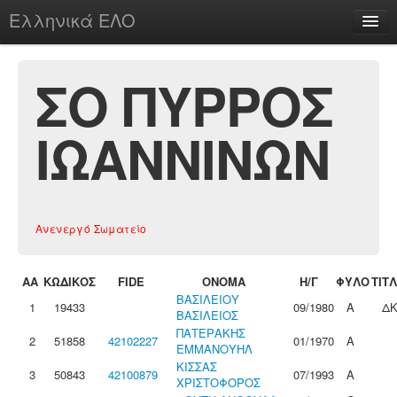
Ελληνικά ΕΛΟ
Περί
ΣΟ ΠΥΡΡΟΣ
ΙΩΑΝΝΙΝΩΝ
chesstu.be @ discord
Login
Ανενεργό Σωματείο
ΑΑ
ΚΩΔΙΚΟΣ
FIDE
ΟΝΟΜΑ
Η/Γ
ΦΥΛΟ
ΤΙΤ
ΒΑΣΙΛΕΙΟΥ
1
19433
09/1980
Α
Δ
ΒΑΣΙΛΕΙΟΣ
ΠΑΤΕΡΑΚΗΣ
2
51858
42102227
01/1970
Α
ΕΜΜΑΝΟΥΗΛ
ΚΙΣΣΑΣ
3
50843
42100879
07/1993
Α
ΧΡΙΣΤΟΦΟΡΟΣ