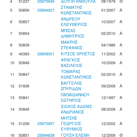
4
51237
25875949
ΔΟΥΠΗ ΑΝΘΟΥΛΑ
08/1979
Θ
ΣΤΑΜΑΤΗΣ
5
50856
25894927
01/2007
Α
ΚΩΝΣΤΑΝΤΙΝΟΣ
ΑΝΔΡΕΟΥ
6
50857
10/2007
Α
ΕΛΕΥΘΕΡΙΟΣ
ΜΠΙΣΑΣ
7
50854
02/2010
Α
ΔΗΜΗΤΡΙΟΣ
ΜΑΚΡΗΣ
8
50839
04/1986
Α
ΣΤΕΦΑΝΟΣ
9
40383
25808001
ΚΙΤΣΟΣ ΧΡΗΣΤΟΣ
11/2002
Α
ΦΡΑΓΚΟΣ
10
50846
10/2009
Α
ΒΑΣΙΛΕΙΟΣ
ΤΟΜΑΡΑΣ
11
50847
02/2010
Α
ΚΩΝΣΤΑΝΤΙΝΟΣ
ΒΑΓΓΕΛΗΣ
12
51836
09/2008
Α
ΣΠΥΡΙΔΩΝ
ΠΑΠΑΪΩΑΝΝΟΥ
13
50841
12/1997
Α
ΣΩΤΗΡΙΟΣ
ΣΙΩΧΟΣ ΑΔΩΝΙΣ
14
50845
08/2008
Α
ΑΝΔΡΙΑΝΟΣ
ΜΗΤΣΗΣ
15
51236
25875957
ΓΕΩΡΓΙΟΣ-
12/2002
Α
ΕΥΘΥΜΙΟΣ
16
50851
25894838
ΓΟΥΣΗ ΕΛΕΝΗ
12/2009
Θ