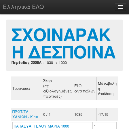
Ελληνικά ΕΛΟ
Περί
ΣΧΟΙΝΑΡΑΚ
Η ΔΕΣΠΟΙΝΑ
chesstu.be @ discord
Login
Περίοδος 2006A
: 1030 -> 1000
Σκορ
Μεταβολή
(σε
ELO
Τουρνουά
ή
αξιολογημένες
αντιπάλων
Απόδοση
παρτίδες)
ΠΡΩΤ/ΤΑ
0 / 1
1035
-17.15
ΧΑΝΙΩΝ - Κ 10
ΠΑΠΑΕΥΑΓΓΕΛΟΥ ΜΑΡΙΑ 1000
1