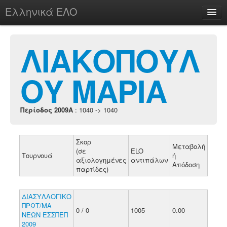
Ελληνικά ΕΛΟ
Περί
ΛΙΑΚΟΠΟΥΛ
ΟΥ ΜΑΡΙΑ
chesstu.be @ discord
Login
Περίοδος 2009A
: 1040 -> 1040
Σκορ
Μεταβολή
(σε
ELO
Τουρνουά
ή
αξιολογημένες
αντιπάλων
Απόδοση
παρτίδες)
ΔΙΑΣΥΛΛΟΓΙΚΟ
ΠΡΩΤ/ΜΑ
0 / 0
1005
0.00
ΝΕΩΝ ΕΣΣΠΕΠ
2009