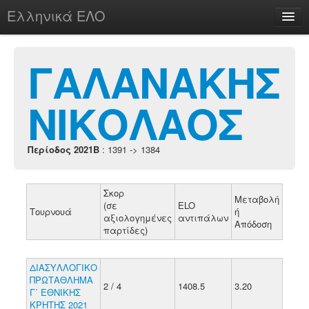
Ελληνικά ΕΛΟ
Περί
ΓΑΛΑΝΑΚΗΣ
ΝΙΚΟΛΑΟΣ
chesstu.be @ discord
Login
Περίοδος 2021B
: 1391 -> 1384
Σκορ
Μεταβολή
(σε
ELO
Τουρνουά
ή
αξιολογημένες
αντιπάλων
Απόδοση
παρτίδες)
ΔΙΑΣΥΛΛΟΓΙΚΟ
ΠΡΩΤΑΘΛΗΜΑ
2 / 4
1408.5
3.20
Γ΄ ΕΘΝΙΚΗΣ
ΚΡΗΤΗΣ 2021