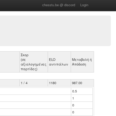
chesstu.be @ discord
Login
Σκορ
(σε
ELO
Μεταβολή ή
αξιολογημένες
αντιπάλων
Απόδοση
παρτίδες)
1 / 4
1180
987.00
0.5
1
0
0